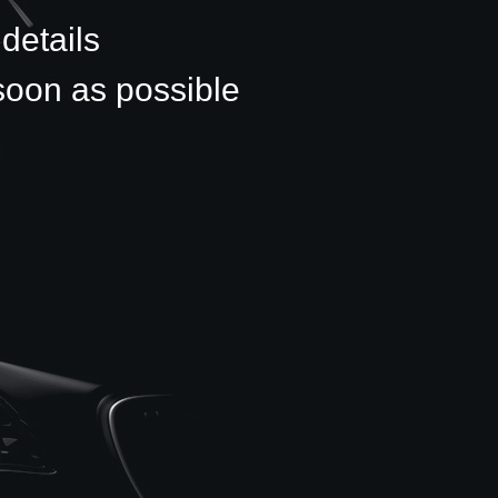
etails,
soon as possible!