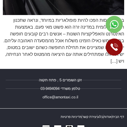
בימינו, טיסות הפכו להיות פופולאריות במיוחד, ונראה שתכנון
חופשה חלומית במדינה זרה הוא פשוט מאי פעם. באמצעות
האינטרנט והאפליקציות השונות – אנשים רבים קובעים חופשה
בחו"ל ממש כאילו הזמינו משלוח אוכל מהמסעדה האהובה עליהם.
יש את אלו שמציינים את תחילת החופשה כשהם ישובים במטוס,
יש את אלו שמתחילים אותה עם היציאה מהמטוס לאחר הנחיתה,
ויש […]
זקן השומרים 5 , פתח תקווה
טלפון משרדי 03-9494094⁩
office@arnontaxi.co.il
דף הבית
אודות
בלוג
יצירת קשר
מדיניות פרטיות