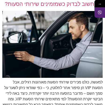
מה חשוב לבדוק כשמזמינים שירותי הסעות?
→
למעשה, כולנו מכירים שירותי הסעות מאורגנות רגילים, אבל
הסעות VIP הן סיפור אחר לחלוטין, כי – כפי שוודאי ניתן לשער על
סמך השם – מדובר בהסעה הרבה יותר יוקרתית. כיצד באה לידי
הביטוי יוקרת ההסעות? למי מתאימים שירותי הסעות VIP, ומה
חשוב לבדוק כשמזמינים אותם? במאמר הבא כל התשובות בנושא