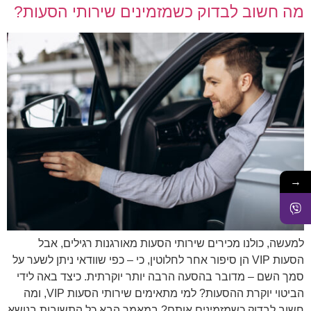
מה חשוב לבדוק כשמזמינים שירותי הסעות?
→
למעשה, כולנו מכירים שירותי הסעות מאורגנות רגילים, אבל
הסעות VIP הן סיפור אחר לחלוטין, כי – כפי שוודאי ניתן לשער על
סמך השם – מדובר בהסעה הרבה יותר יוקרתית. כיצד באה לידי
הביטוי יוקרת ההסעות? למי מתאימים שירותי הסעות VIP, ומה
חשוב לבדוק כשמזמינים אותם? במאמר הבא כל התשובות בנושא