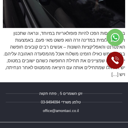
בימינו, טיסות הפכו להיות פופולאריות במיוחד, ונראה שתכנון
חופשה חלומית במדינה זרה הוא פשוט מאי פעם. באמצעות
האינטרנט והאפליקציות השונות – אנשים רבים קובעים חופשה
בחו"ל ממש כאילו הזמינו משלוח אוכל מהמסעדה האהובה עליהם.
יש את אלו שמציינים את תחילת החופשה כשהם ישובים במטוס,
יש את אלו שמתחילים אותה עם היציאה מהמטוס לאחר הנחיתה,
ויש […]
זקן השומרים 5 , פתח תקווה
טלפון משרדי 03-9494094⁩
office@arnontaxi.co.il